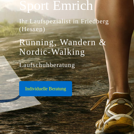
Sport Emrich
Ihr Laufspezialist in Friedberg
(Hessen)
Running, Wandern &
Nordic-Walking
Laufschuhberatung
Individuelle Beratung