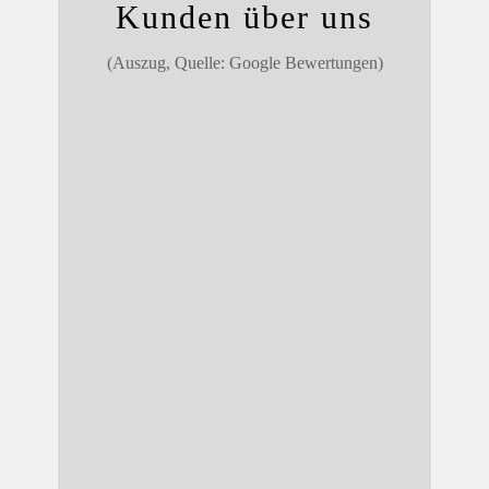
Kunden über uns
(Auszug, Quelle: Google Bewertungen)
5 Sterne... wenn es 6 Sterne gäbe hätte
ich 6 gegeben. Vielen DANK!!!!!!!!! Ich
kaufe jedes Jahr 2 Laufschuhe. Immer
gut, immer Top Vielen Dank an das
ganze Team.
k. kli.
Ich kam ziemlich verzweifelt in den
Laden, weil Wanderschuhe, die ich
woanders gekauft hatte, bei den
Probewanderungen Probleme gemacht
hatten. Dank der hervorragenden